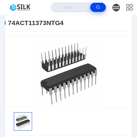
Дом
>
Продукты
>
Логика
>
Защелки
>
74ACT11373NTG4
74ACT11373NTG4