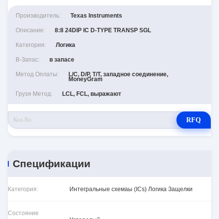
Производитель:
Texas Instruments
Описание:
8:8 24DIP IC D-TYPE TRANSP SGL
Категория:
Логика
В-Запас:
в запасе
Метод Оплаты:
L/C, D/P, T/T, западное соединение,
MoneyGram
Грузя Метод:
LCL, FCL, выражают
RFQ
Спецификации
Категория:
Интегральные схемаы (ICs) Логика Защелки
Состояние