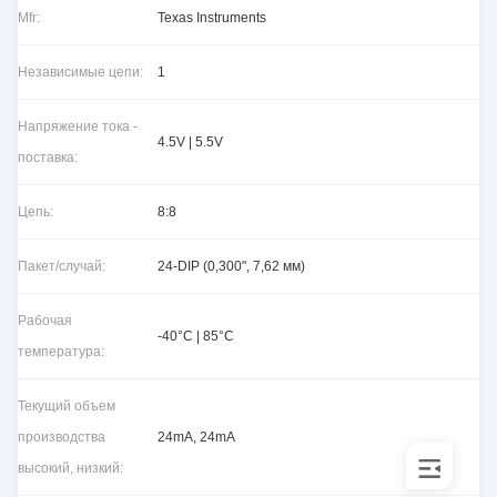
Mfr:
Texas Instruments
Независимые цепи:
1
Напряжение тока -
4.5V | 5.5V
поставка:
Цепь:
8:8
Пакет/случай:
24-DIP (0,300", 7,62 мм)
Рабочая
-40°C | 85°C
температура:
Текущий объем
производства
24mA, 24mA
высокий, низкий: