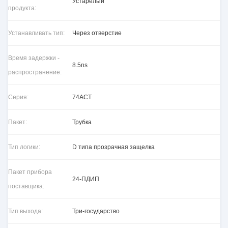
Устарелый
продукта:
Устанавливать тип:
Через отверстие
Время задержки -
8.5ns
распространение:
Серия:
74ACT
Пакет:
Трубка
Тип логики:
D типа прозрачная защелка
Пакет прибора
24-ПДИП
поставщика:
Тип выхода:
Три-государство