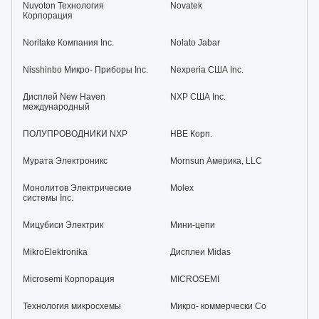
Nuvoton Технология
Novatek
Корпорация
Noritake Компания Inc.
Nolato Jabar
Nisshinbo Микро- Приборы Inc.
Nexperia США Inc.
Дисплей New Haven
NXP США Inc.
международный
ПОЛУПРОВОДНИКИ NXP
НВЕ Корп.
Мурата Электроникс
Mornsun Америка, LLC
Монолитов Электрические
Molex
системы Inc.
Мицубиси Электрик
Мини-цепи
MikroElektronika
Дисплеи Midas
Microsemi Корпорация
MICROSEMI
Технология микросхемы
Микро- коммерчески Co