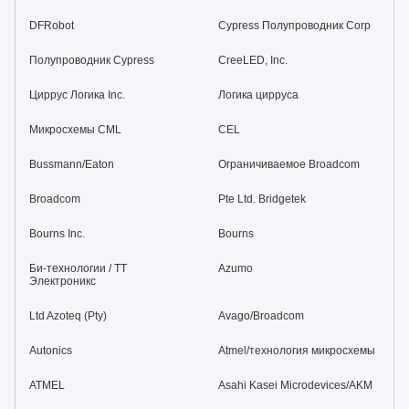
DFRobot
Cypress Полупроводник Corp
Полупроводник Cypress
CreeLED, Inc.
Циррус Логика Inc.
Логика цирруса
Микросхемы CML
CEL
Bussmann/Eaton
Ограничиваемое Broadcom
Broadcom
Pte Ltd. Bridgetek
Bourns Inc.
Bourns
Би-технологии / ТТ
Azumo
Электроникс
Ltd Azoteq (Pty)
Avago/Broadcom
Autonics
Atmel/технология микросхемы
ATMEL
Asahi Kasei Microdevices/AKM