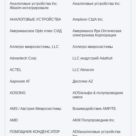
Аналоговые устройства Inc.
Аналоговые устройства Inc.
/Maxim интегрировали
АНАЛОГОВЫЕ УСТРОЙСТВА
Ampleon США Inc.
Американское Opto плюс СИД
Американск Ярк Оптическая
электроника Корпорация
Аллегро микросистемы, LLC
Аллегро микросистемы
Advantech Corp
LLC индустрий Adafruit
ACTEL
LLC Abracon
Аарония АГ
Дисплеи AZ
AOSONG
AOS/альфа & полупроводник
омеги
AMS / Австрия Микросистемы
Взаимодействие AMP/TE
AMD
AKM Полупроводник Inc.
ПОМОЩНИК КОНДЕНСАТОР
ADI/аналоговые устройства