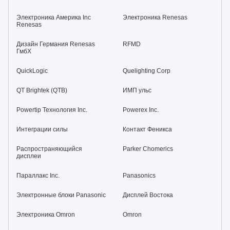
Электроника Америка Inc
Электроника Renesas
Renesas
Дизайн Германия Renesas
RFMD
ГмбХ
QuickLogic
Quelighting Corp
QT Brightek (QTB)
ИМП ульс
Powertip Технология Inc.
Powerex Inc.
Интеграции силы
Контакт Феникса
Распространяющийся
Parker Chomerics
дисплеи
Параллакс Inc.
Panasonics
Электронные блоки Panasonic
Дисплей Востока
Электроника Omron
Omron