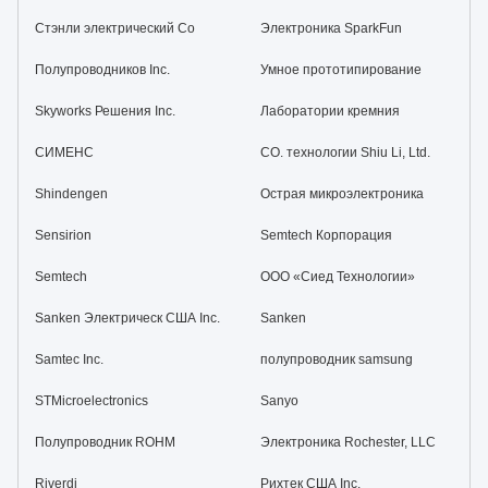
Стэнли электрический Co
Электроника SparkFun
Полупроводников Inc.
Умное прототипирование
Skyworks Решения Inc.
Лаборатории кремния
СИМЕНС
CO. технологии Shiu Li, Ltd.
Shindengen
Острая микроэлектроника
Sensirion
Semtech Корпорация
Semtech
ООО «Сиед Технологии»
Sanken Электрическ США Inc.
Sanken
Samtec Inc.
полупроводник samsung
STMicroelectronics
Sanyo
Полупроводник ROHM
Электроника Rochester, LLC
Riverdi
Рихтек США Inc.