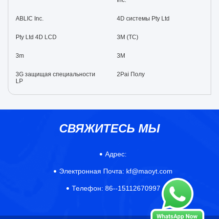
Inc.
ABLIC Inc.
4D системы Pty Ltd
Pty Ltd 4D LCD
3M (TC)
3m
3M
3G защищая специальности
2Pai Полу
LP
СВЯЖИТЕСЬ МЫ
Адрес:
Электронная Почта:
kf@maoyt.com
Телефон:
86--15112670997