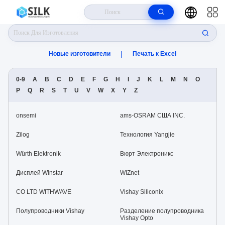
Дом
>
производитель
|
Новые изготовители
Печать к Excel
0-9
A
B
C
D
E
F
G
H
I
J
K
L
M
N
O
P
Q
R
S
T
U
V
W
X
Y
Z
onsemi
ams-OSRAM США INC.
Zilog
Технология Yangjie
Würth Elektronik
Вюрт Электроникс
Дисплей Winstar
WIZnet
CO LTD WITHWAVE
Vishay Siliconix
Полупроводники Vishay
Разделение полупроводника
Vishay Opto