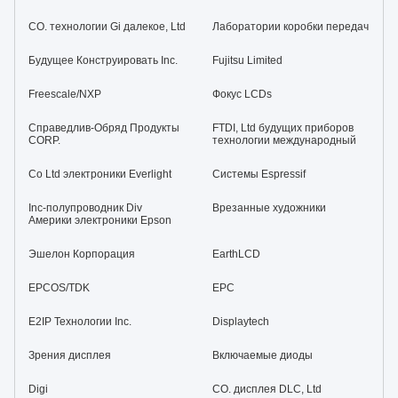
CO. технологии Gi далекое, Ltd
Лаборатории коробки передач
Будущее Конструировать Inc.
Fujitsu Limited
Freescale/NXP
Фокус LCDs
Справедлив-Обряд Продукты
FTDI, Ltd будущих приборов
CORP.
технологии международный
Co Ltd электроники Everlight
Системы Espressif
Inc-полупроводник Div
Врезанные художники
Америки электроники Epson
Эшелон Корпорация
EarthLCD
EPCOS/TDK
EPC
E2IP Технологии Inc.
Displaytech
Зрения дисплея
Включаемые диоды
Digi
CO. дисплея DLC, Ltd