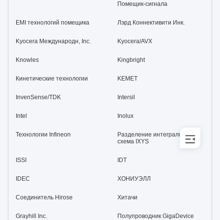
Помещик-сигнала
EMI технологий помещика
Лэрд Коннективити Инк.
Kyocera Международн, Inc.
Kyocera/AVX
Knowles
Kingbright
Кинетические технологии
KEMET
InvenSense/TDK
Intersil
Intel
Inolux
Технологии Infineon
Разделение интегральных
схема IXYS
ISSI
IDT
IDEC
ХОНИУЭЛЛ
Соединитель Hirose
Хитачи
Grayhill Inc.
Полупроводник GigaDevice