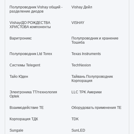
Полупроводник Vishay общий -
Vishay Дейл
разделение диодов
Vishay/ДО РОЖДЕСТВА
VISHAY
ХРИСТОВА компоненты
Варитроникс
Полупроводник и хранение
Тошиба
Полупроводник Ltd Torex
Texas Instruments
Системы Telegent
TechNexion
Тайо Юден
Тайвань Полупроводник
Корпорация
Электроника TT/технология
LLC TPK Америки
Optek
Взаимодействие TE
Оборудовать применения TE
Корпорация ТДК
TDK
Sungale
SunLED