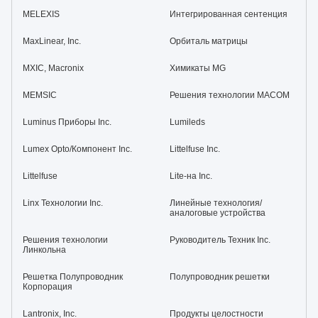
MELEXIS
Интегрированная сентенция
MaxLinear, Inc.
Орбиталь матрицы
MXIC, Macronix
Химикаты MG
MEMSIC
Решения технологии MACOM
Luminus Приборы Inc.
Lumileds
Lumex Opto/Компонент Inc.
Littelfuse Inc.
Littelfuse
Lite-на Inc.
Linx Технологии Inc.
Линейные технология/
аналоговые устройства
Решения технологии
Руководитель Техник Inc.
Линкольна
Решетка Полупроводник
Полупроводник решетки
Корпорация
Lantronix, Inc.
Продукты целостности