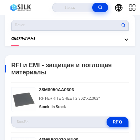
Дом
>
Продукты
>
RF И Радиотелеграф
>
RFI И EMI - Защищая И
Поглощая Материалы
ФИЛЬТРЫ
RFI и EMI - защищая и поглощая
материалы
38М6050АА0606
RF FERRITE SHEET 2.362"X2.362"
Stock: In Stock
RFQ
46W5E01020.NN00