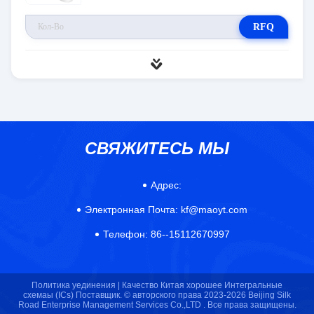
RFQ
СВЯЖИТЕСЬ МЫ
Адрес:
Электронная Почта:
kf@maoyt.com
Телефон:
86--15112670997
Политика уединения |
Качество Китая хорошее Интегральные
схемаы (ICs) Поставщик. © авторского права 2023-2026 Beijing Silk
Road Enterprise Management Services Co.,LTD . Все права защищены.