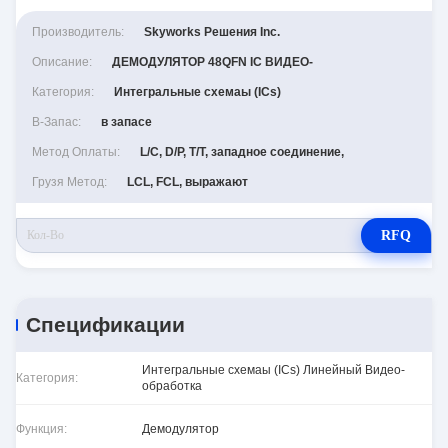
Производитель:
Skyworks Решения Inc.
Описание:
ДЕМОДУЛЯТОР 48QFN IC ВИДЕО-
Категория:
Интегральные схемаы (ICs)
В-Запас:
в запасе
Метод Оплаты:
L/C, D/P, T/T, западное соединение,
Грузя Метод:
LCL, FCL, выражают
RFQ
Спецификации
Интегральные схемаы (ICs) Линейный Видео-
Категория:
обработка
Функция:
Демодулятор