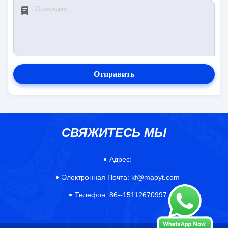
Отправить
СВЯЖИТЕСЬ МЫ
Адрес:
Электронная Почта:
kf@maoyt.com
Телефон:
86--15112670997