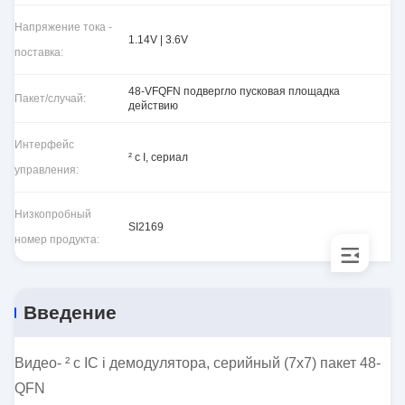
Напряжение тока -
1.14V | 3.6V
поставка:
48-VFQFN подвергло пусковая площадка
Пакет/случай:
действию
Интерфейс
² c I, сериал
управления:
Низкопробный
SI2169
номер продукта:
Введение
Видео- ² c IC i демодулятора, серийный (7x7) пакет 48-
QFN